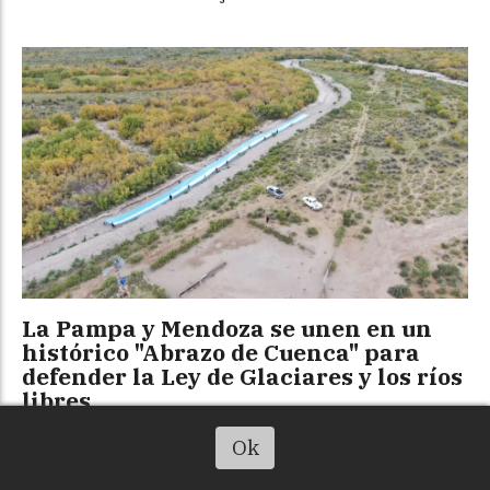
La Pampa y Mendoza se unen en un
histórico "Abrazo de Cuenca" para
defender la Ley de Glaciares y los ríos
libres
INFOHUELLA
Zonales
El sábado
Escuchá el artículo
Ok
El encuentro se realizará los días 15, 16 y 17 de
agosto en Santa Isabel y Algarrobo del Águila.