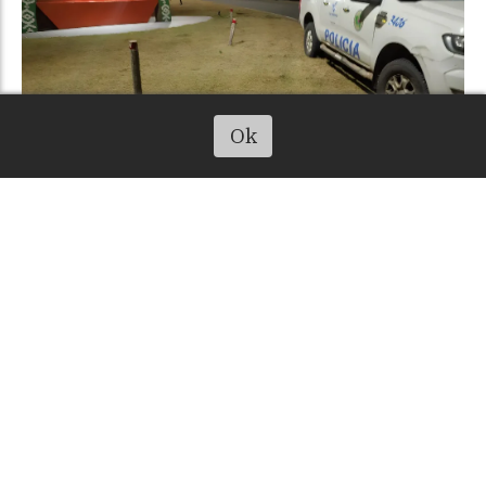
Escuchá el artículo
Ok
Detuvieron en Telén a un hombre por
una causa de amenazas y violencia
contra una mujer en 25 de Mayo
INFOHUELLA
Zonales
El miércoles
Un hombre de 34 años, oriundo de Telén, fue detenido
durante la tarde del martes en el marco de una
investigación judicial por presuntas amenazas y
violencia contra una mujer.